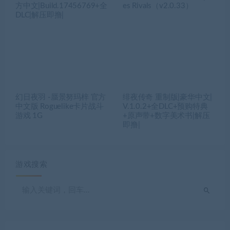
方中文|Build.17456769+全
es Rivals（v2.0.33）
DLC|解压即撸|
幻日夜羽 -蜃景努玛梓 官方
绯夜传奇 重制版|豪华中文|
中文版 Roguelike卡片战斗
V.1.0.2+全DLC+预购特典
游戏 1G
+原声带+数字美术书|解压
即撸|
游戏搜索