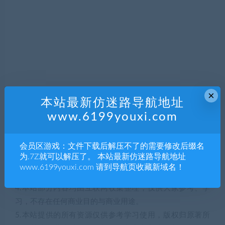
×
声明：
本站最新仿迷路导航地址
1.本站部分内容转载自其它媒体，但并不代表本站赞同其观
www.6199youxi.com
点和对其真实性负责。
2.若您需要商业运营或用于其他商业活动，请您购买正版授
会员区游戏：文件下载后解压不了的需要修改后缀名
权并合法使用。
为.7Z就可以解压了。 本站最新仿迷路导航地址
3.如果本站有侵犯、不妥之处的资源，请联系我们。将会第
www.6199youxi.com 请到导航页收藏新域名！
一时间解决！
4.本站部分内容均由互联网收集整理，仅供大家参考、学
习，不存在任何商业目的与商业用途。
5.本站提供的所有资源仅供参考学习使用，版权归原著所