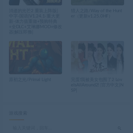
消逝的光芒2 重装上阵版|
猎人之路/Way of the Hunt
中字-国语|V1.24.1-重大更
er（更新v1.25.0HF）
新-体力值重做+预购特典
+全DLC+艾琳娜MOD+修改
器|解压即撸|
原初之光/Primal Light
完蛋!我被美女包围了2 Lov
eIsAllAround2! |官方中文|N
SP|
游戏搜索