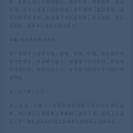
境。新的王国正在悄然崛起。佩好长剑，缚紧盔甲，招兵
买马，在卡拉迪亚大陆的战场上策马驰骋，赢取荣耀。荡
尽旧世界的灰烬，创造属于你的新世界，建立雄踞一方的
新霸权，成为卡拉迪亚的霸主吧！
策略/动作角色扮演游戏
在广袤的卡拉迪亚大陆上探索、劫掠、征服，在此期间你
将结交朋友，也将树立敌人。组建属于你的军队，带领他
们冲锋陷阵。指挥你的士兵，并在激烈的战斗中与他们并
肩作战。
令人叹为观止的战斗
踏上战场，以第一人称视角体验残酷无情的的中世纪战
争，或以第三人称视角运筹帷幄，决胜千里。战场上上成
百上千个拥有超高AI的独立兵种单位都将听从你的号令。