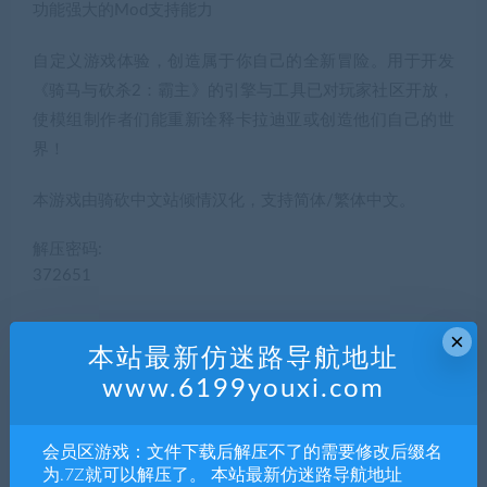
功能强大的Mod支持能力
自定义游戏体验，创造属于你自己的全新冒险。用于开发
《骑马与砍杀2：霸主》的引擎与工具已对玩家社区开放，
使模组制作者们能重新诠释卡拉迪亚或创造他们自己的世
界！
本游戏由骑砍中文站倾情汉化，支持简体/繁体中文。
解压密码:
372651
×
本站最新仿迷路导航地址
5
积分
www.6199youxi.com
普通用户购买价格 :
5积分
会员区游戏：文件下载后解压不了的需要修改后缀名
为.7Z就可以解压了。 本站最新仿迷路导航地址