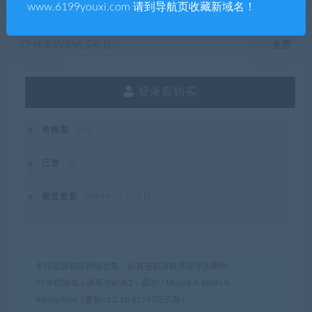
www.6199youxi.com 请到导航页收藏新域名！
SVIP会员购买价格 :
0积分
终身SVIP购买价格 :
免费
登录后购买
有效期
永久
已售
49
最近更新
2024年07月01日
本站资源都是网络收集，如有侵权请联系管理员删除!
99单机游戏
»
骑马与砍杀2：霸主 / Mount & Blade II:
Bannerlord（更新v1.2.10.42197正式版）