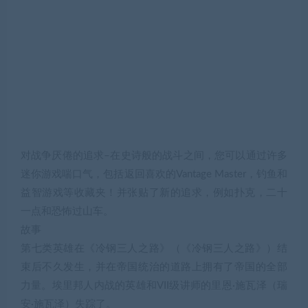
对战争厌倦的追求–在史诗般的战斗之间，您可以通过许多
迷你游戏喘口气，包括返回喜欢的Vantage Master，钓鱼和
益智游戏等收藏夹！并张贴了新的追求，例如扑克，二十
一点和恐怖过山车。
故事
第七类英雄在《冷钢三人之路》（《冷钢三人之路》）结
束后不久发生，并在帝国统治的道路上拥有了帝国的全部
力量。埃里邦人内战的英雄和VII级讲师的里恩·施瓦泽（瑞
安·施瓦泽）失踪了。