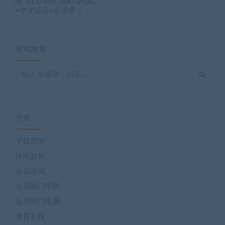
版-V1.0.449.064+全DLC
+中文语音+全语音 ）
游戏搜索
分类
下载帮助
休闲益智
会员游戏
会员热门手机
会员热门电脑
体育竞技