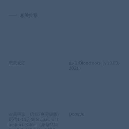
相关推荐
恋恋女团
血根/Bloodroots（v13.03.
2021）
古墓丽影：暗影/克劳馥版/
DoomAI
历代1-11合集 Shadow of t
he Tomb Raider（豪华终极