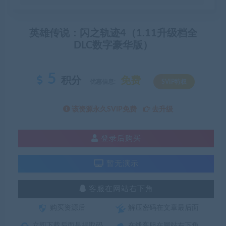
英雄传说：闪之轨迹4（1.11升级档全
DLC数字豪华版）
5
积分
免费
优惠信息:
SVIP特权
该资源永久SVIP免费
去升级
登录后购买
暂无演示
客服在网站右下角
购买资源后
解压密码在文章最后面
立即下载后面是提取码
在线客服在网站右下角