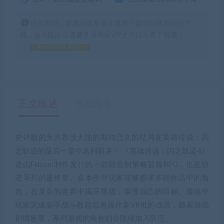
特别声明：普通游戏所有注册用户都可以使用积分下
载，会员区游戏需要开通网站VIP才可以免费下载哦！
如何获得 积分
正文概述
售后服务
史诗般的大片吞没大陆的期待已久的结局在英雄传说：闪
之轨迹的最后一章中名列前茅！ 《英雄传说：闪之轨迹4》
是由Falcom制作发行的一款回合制策略冒险RPG，也是轨
迹系列的最终章。在本作中玩家能够扮演多部作品中的角
色，在复杂的世界中揭开黑暗，实现自己的目标。游戏中
玩家完成新手战斗教程后将操作新VII班的成员，随着游戏
剧情发展，系列游戏的角色们会陆续加入队伍。