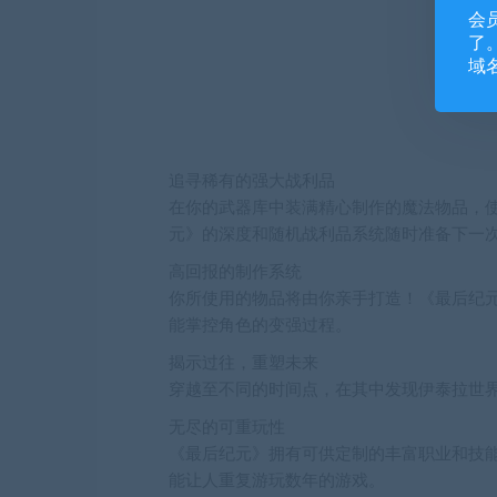
会
了。
域
追寻稀有的强大战利品
在你的武器库中装满精心制作的魔法物品，
元》的深度和随机战利品系统随时准备下一
高回报的制作系统
你所使用的物品将由你亲手打造！《最后纪
能掌控角色的变强过程。
揭示过往，重塑未来
穿越至不同的时间点，在其中发现伊泰拉世
无尽的可重玩性
《最后纪元》拥有可供定制的丰富职业和技
能让人重复游玩数年的游戏。