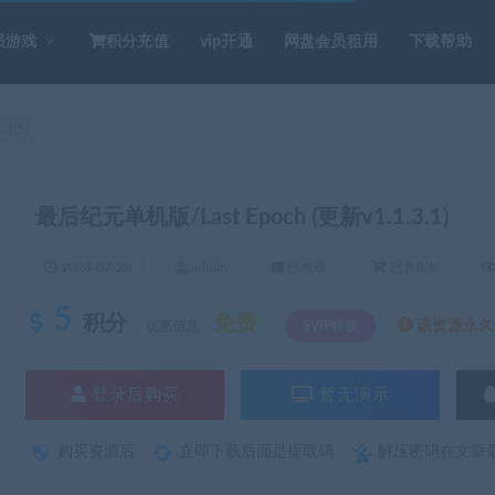
员游戏
积分充值
vip开通
网盘会员租用
下载帮助
3.1)
最后纪元单机版/Last Epoch (更新v1.1.3.1)
2024-07-28
admin
已收录
已售8次
5
积分
免费
该资源永久S
优惠信息:
SVIP特权
登录后购买
暂无演示
购买资源后
立即下载后面是提取码
解压密码在文章