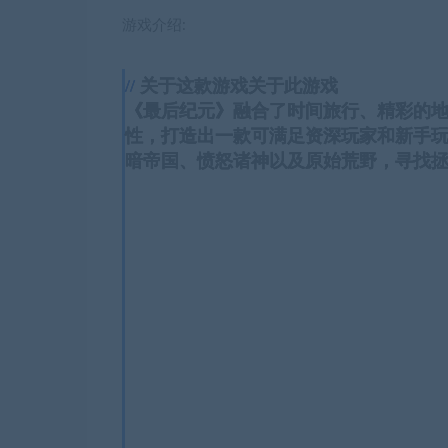
游戏介绍:
关于这款游戏关于此游戏
《最后纪元》融合了时间旅行、精彩的
性，打造出一款可满足资深玩家和新手玩
暗帝国、愤怒诸神以及原始荒野，寻找