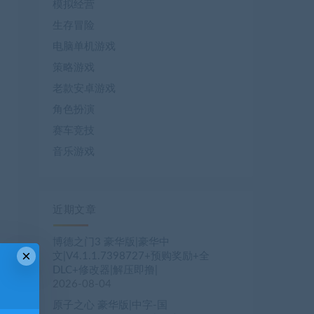
模拟经营
生存冒险
电脑单机游戏
策略游戏
老款安卓游戏
角色扮演
赛车竞技
音乐游戏
近期文章
博德之门3 豪华版|豪华中
×
文|V4.1.1.7398727+预购奖励+全
DLC+修改器|解压即撸|
2026-08-04
原子之心 豪华版|中字-国