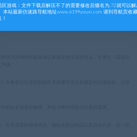
员区游戏：文件下载后解压不了的需要修改后缀名为.7Z就可以解
 本站最新仿迷路导航地址www.6199youxi.com 请到导航页收
名！
使用强大的独特和套装物品来改变你流派的玩法，并通过《最后纪
次升级。
元》中备受社区推崇的制作系统拥有强大且确定的升级机制，让你
界中的众多派系和秘密，并奋力将时间线引向新的道路。
能、富有深度的游戏系统、随机化的战利品以及后续开发，是一款