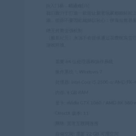
[b入门易，精通难[/b]
我们致力于打造一款能让新老玩家都能轻松
源。但你不要因此就掉以轻心：伊泰拉世界
绝无付费变强机制
《最后纪元》永远不会提供通过花费现实货
游戏环境。
需要 64 位处理器和操作系统
操作系统 *:
Windows 7
处理器:
Intel Core i5 2500 or AMD FX-
内存:
8 GB RAM
显卡:
nVidia GTX 1060 / AMD RX 580 
DirectX 版本:
11
网络:
宽带互联网连接
存储空间:
需要 22 GB 可用空间