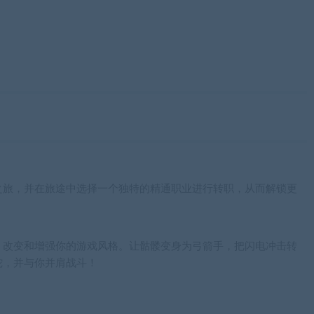
之旅，并在旅途中选择一个独特的精通职业进行转职，从而解锁更
、改变和增强你的游戏风格。让骷髅变身为弓箭手，把闪电冲击转
蛇，并与你并肩战斗！