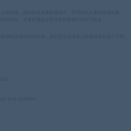
上手的游戏，因此你可迅速投身战斗，并可收获大量的游戏内资
里危机四伏，需要精通战斗和流派构建能才能游刃有余。
币来获取游戏优势的内容。我们坚信必须要为所有玩家创造公平的
4350
with 6GB of VRAM