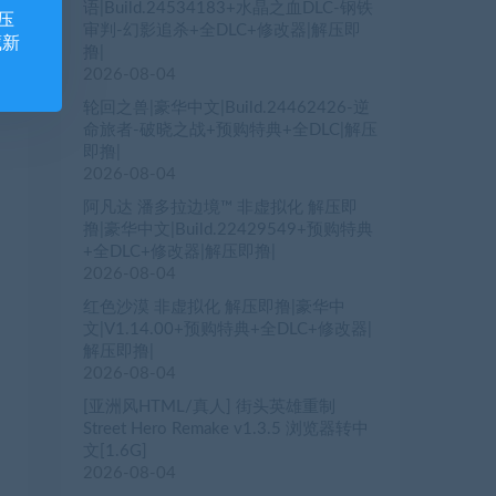
语|Build.24534183+水晶之血DLC-钢铁
压
审判-幻影追杀+全DLC+修改器|解压即
藏新
撸|
2026-08-04
轮回之兽|豪华中文|Build.24462426-逆
命旅者-破晓之战+预购特典+全DLC|解压
即撸|
2026-08-04
阿凡达 潘多拉边境™ 非虚拟化 解压即
撸|豪华中文|Build.22429549+预购特典
+全DLC+修改器|解压即撸|
2026-08-04
红色沙漠 非虚拟化 解压即撸|豪华中
文|V1.14.00+预购特典+全DLC+修改器|
解压即撸|
2026-08-04
[亚洲风HTML/真人] 街头英雄重制
Street Hero Remake v1.3.5 浏览器转中
文[1.6G]
2026-08-04