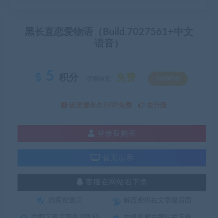
黑长直恋爱物语（Build.7027561+中文
语音）
5
积分
免费
优惠信息:
SVIP特权
该资源永久SVIP免费
去升级
登录后购买
暂无演示
客服在网站右下角
购买资源后
解压密码在文章最后面
立即下载后面是提取码
在线客服在网站右下角