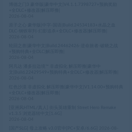
博德之门3 豪华版|豪华中文|V4.1.1.7398727+预购奖励
+全DLC+修改器|解压即撸|
2026-08-04
原子之心 豪华版|中字-国语|Build.24534183+水晶之血
DLC-钢铁审判-幻影追杀+全DLC+修改器|解压即撸|
2026-08-04
轮回之兽|豪华中文|Build.24462426-逆命旅者-破晓之战
+预购特典+全DLC|解压即撸|
2026-08-04
阿凡达 潘多拉边境™ 非虚拟化 解压即撸|豪华中
文|Build.22429549+预购特典+全DLC+修改器|解压即撸|
2026-08-04
红色沙漠 非虚拟化 解压即撸|豪华中文|V1.14.00+预购特典
+全DLC+修改器|解压即撸|
2026-08-04
[亚洲风HTML/真人] 街头英雄重制 Street Hero Remake
v1.3.5 浏览器转中文[1.6G]
2026-08-04
[国产SLG] 母上攻略 v3.0官中[PC+安卓/6.6G]
2026-08-