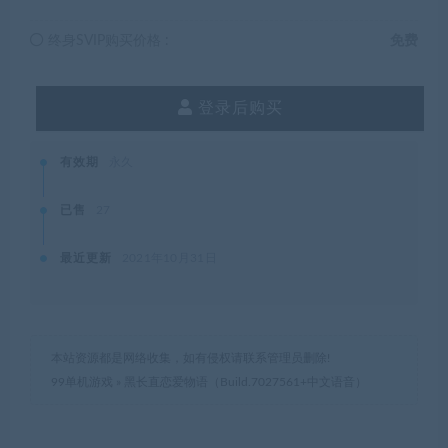
终身SVIP购买价格 :
免费
登录后购买
有效期
永久
已售
27
最近更新
2021年10月31日
本站资源都是网络收集，如有侵权请联系管理员删除!
99单机游戏
»
黑长直恋爱物语（Build.7027561+中文语音）