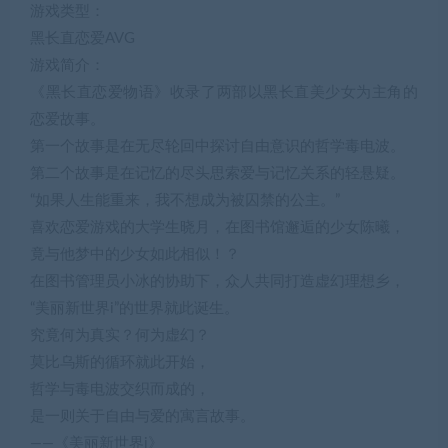
游戏类型：
黑长直恋爱AVG
游戏简介：
《黑长直恋爱物语》收录了两部以黑长直美少女为主角的
恋爱故事。
第一个故事是在无尽轮回中探讨自由意识的哲学毒电波。
第二个故事是在记忆的尽头思索爱与记忆关系的轻悬疑。
“如果人生能重来，我不想成为被囚禁的公主。”
喜欢恋爱游戏的大学生晓月，在图书馆邂逅的少女陈曦，
竟与他梦中的少女如此相似！？
在图书管理员小冰的协助下，众人共同打造虚幻理想乡，
“美丽新世界i”的世界就此诞生。
究竟何为真实？何为虚幻？
莫比乌斯的循环就此开始，
哲学与毒电波交织而成的，
是一则关于自由与爱的寓言故事。
——《美丽新世界i》