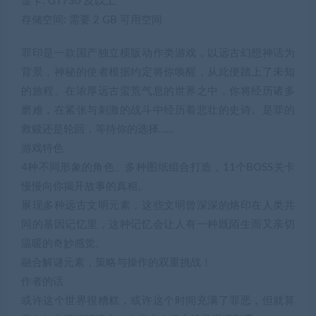
显卡: GT730 及以上
存储空间: 需要 2 GB 可用空间
罪印是一款国产独立横版动作类游戏，以远古幻想神话为
背景，神秘的使者根据约定将你唤醒，从此便踏上了未知
的旅程。在浓厚远古蛮荒气息的世界之中，你将经历诸多
磨难，在紧张与刺激的战斗中经历着悲壮的史诗。是罪的
救赎还是轮回，等待你的选择……
游戏特色
4种不同形象的角色、多种图纸组合打造，11个BOSS关卡
慢慢向你揭开故事的真相。
展现多种远古文明元素，这些文明曾深深的烙印在人类共
同的基因记忆里，这种记忆会让人有一种既陌生而又亲切
温暖的奇妙感觉。
融合解谜元素，策略与操作的双重挑战！
作者的话
或许这个世界很糟糕，或许这个时间充满了罪恶，但就算