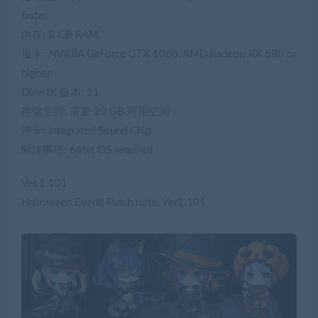
faster
内存: 8 GB RAM
显卡: NVIDIA GeForce GTX 1060, AMD Radeon RX 580 or
higher
DirectX 版本: 11
存储空间: 需要 20 GB 可用空间
声卡: Integrated Sound Chip
附注事项: 64bit OS required
Ver.1.101
Halloween Event! Patch note: Ver1.101