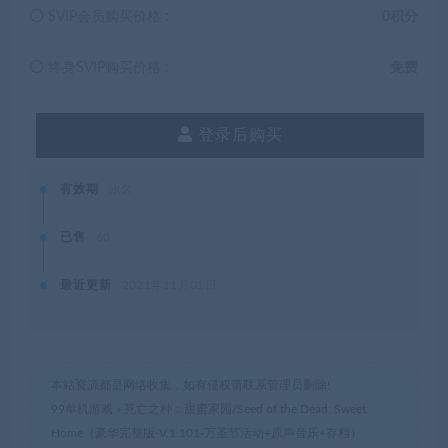
SVIP会员购买价格 :
0积分
终身SVIP购买价格 :
免费
登录后购买
有效期
永久
已售
60
最近更新
2021年11月01日
本站资源都是网络收集，如有侵权请联系管理员删除!
99单机游戏
»
死亡之种：甜蜜家园/Seed of the Dead: Sweet
Home（豪华完整版-V.1.101-万圣节活动+原声音乐+存档）