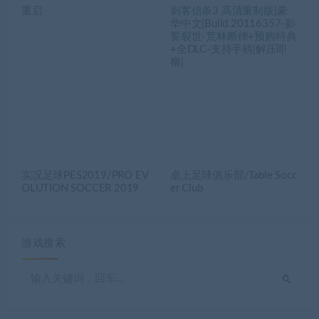
重启
刺客信条3 高清重制版|豪
华中文|Build.20116357-影
誓裂世-荒林断律+预购特典
+全DLC-支持手柄|解压即
撸|
实况足球PES2019/PRO EV
桌上足球俱乐部/Table Socc
OLUTION SOCCER 2019
er Club
游戏搜索