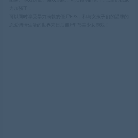
图像、游戏份量、游戏系统，然后惯例的那个……全部都威
力加强了！
可以同时享受暴力满载的僵尸FPS，和与女孩子们的温馨的
恩爱调情生活的世界末日后僵尸FPS美少女游戏！