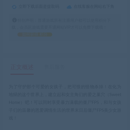
立即下载后面是提取码
在线客服在网站右下角
特别声明：普通游戏所有注册用户都可以使用积分下
载，会员区游戏需要开通网站VIP才可以免费下载哦！
如何获得 积分
正文概述
售后服务
为了守护那个可爱的女孩子，把可恨的怪物杀掉！在化为
地狱的这个世界上，建立起和女主角们的爱之巢穴（Sweet
Home）吧！可以同时享受暴力满载的僵尸FPS，和与女孩
子们的温馨的恩爱调情生活的世界末日后僵尸FPS美少女游
戏！