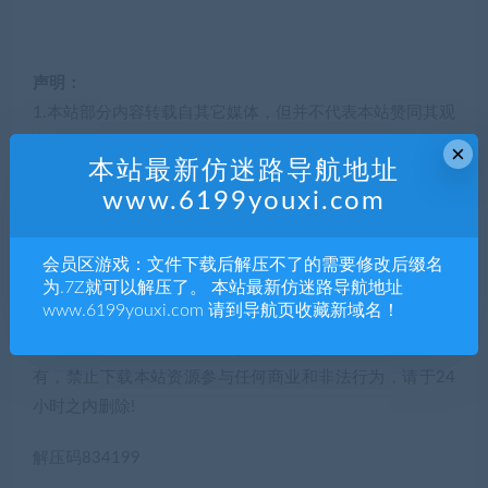
声明：
1.本站部分内容转载自其它媒体，但并不代表本站赞同其观
点和对其真实性负责。
×
本站最新仿迷路导航地址
2.若您需要商业运营或用于其他商业活动，请您购买正版授
www.6199youxi.com
权并合法使用。
3.如果本站有侵犯、不妥之处的资源，请联系我们。将会第
一时间解决！
会员区游戏：文件下载后解压不了的需要修改后缀名
为.7Z就可以解压了。 本站最新仿迷路导航地址
4.本站部分内容均由互联网收集整理，仅供大家参考、学
www.6199youxi.com 请到导航页收藏新域名！
习，不存在任何商业目的与商业用途。
5.本站提供的所有资源仅供参考学习使用，版权归原著所
有，禁止下载本站资源参与任何商业和非法行为，请于24
小时之内删除!
解压码834199