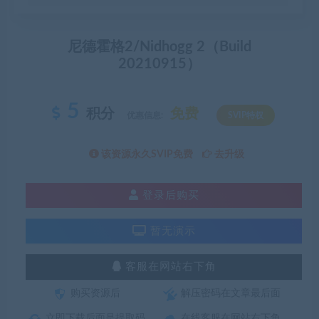
尼德霍格2/Nidhogg 2（Build
20210915）
5
积分
免费
优惠信息:
SVIP特权
该资源永久SVIP免费
去升级
登录后购买
暂无演示
客服在网站右下角
购买资源后
解压密码在文章最后面
立即下载后面是提取码
在线客服在网站右下角