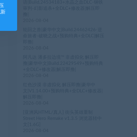
语|Build.24534183+水晶之血DLC-钢铁
压
审判-幻影追杀+全DLC+修改器|解压即
藏新
撸|
2026-08-04
轮回之兽|豪华中文|Build.24462426-逆
命旅者-破晓之战+预购特典+全DLC|解压
即撸|
2026-08-04
阿凡达 潘多拉边境™ 非虚拟化 解压即
撸|豪华中文|Build.22429549+预购特典
+全DLC+修改器|解压即撸|
2026-08-04
红色沙漠 非虚拟化 解压即撸|豪华中
文|V1.14.00+预购特典+全DLC+修改器|
解压即撸|
2026-08-04
[亚洲风HTML/真人] 街头英雄重制
Street Hero Remake v1.3.5 浏览器转中
文[1.6G]
2026-08-04