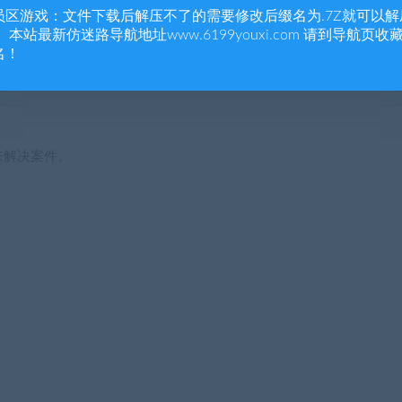
员区游戏：文件下载后解压不了的需要修改后缀名为.7Z就可以解
 本站最新仿迷路导航地址www.6199youxi.com 请到导航页收
，
名！
，
来解决案件。