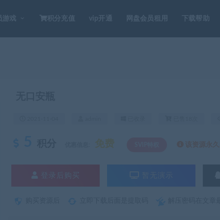
员游戏
积分充值
vip开通
网盘会员租用
下载帮助
无口安瓶
2021-11-04
admin
已收录
已售18次
5
积分
免费
该资源永久S
优惠信息:
SVIP特权
登录后购买
暂无演示
购买资源后
立即下载后面是提取码
解压密码在文章