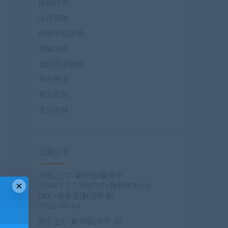
模拟经营
生存冒险
电脑单机游戏
策略游戏
老款安卓游戏
角色扮演
赛车竞技
音乐游戏
近期文章
博德之门3 豪华版|豪华中
×
文|V4.1.1.7398727+预购奖励+全
DLC+修改器|解压即撸|
2026-08-04
原子之心 豪华版|中字-国