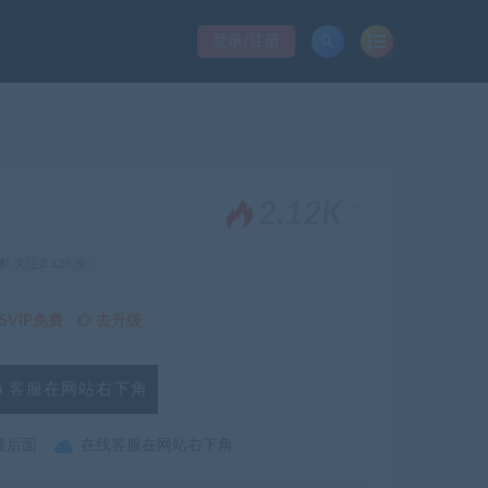
登录/注册
。
2.12K
关注2.12K次
VIP免费
去升级
客服在网站右下角
最后面
在线客服在网站右下角