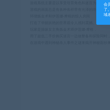
游戏系统主要是以享受培育角色和迷宫为主，
会
了。
游戏的画面总是有各种各样带有光泽的绮罗矿物
域
环绕炼金术和伊莲娜·摩根的惊人房间
打造了华丽妖艳的世界观令人感到震撼。
玩家是操纵女主角炼金术师伊莲娜·摩根，
用了超低二手价购买迷宫一边做整备和探险同时
在游戏中遇到神秘杀人事件之谜来揭开神秘面纱