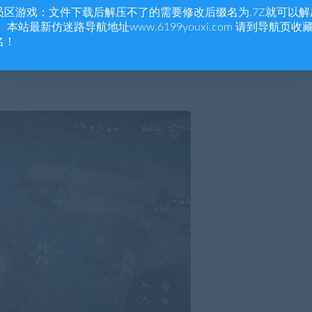
员区游戏：文件下载后解压不了的需要修改后缀名为.7Z就可以解
 本站最新仿迷路导航地址www.6199youxi.com 请到导航页收
名！