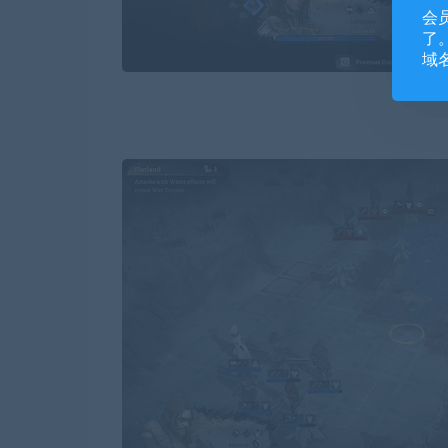
会
了。
域