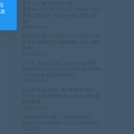
原子之心 豪华版|中字-国
压
语|Build.24534183+水晶之血DLC-钢铁
藏新
审判-幻影追杀+全DLC+修改器|解压即
撸|
2026-08-04
轮回之兽|豪华中文|Build.24462426-逆
命旅者-破晓之战+预购特典+全DLC|解压
即撸|
2026-08-04
阿凡达 潘多拉边境™ 非虚拟化 解压即
撸|豪华中文|Build.22429549+预购特典
+全DLC+修改器|解压即撸|
2026-08-04
红色沙漠 非虚拟化 解压即撸|豪华中
文|V1.14.00+预购特典+全DLC+修改器|
解压即撸|
2026-08-04
[亚洲风HTML/真人] 街头英雄重制
Street Hero Remake v1.3.5 浏览器转中
文[1.6G]