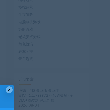
格斗游戏
模拟经营
生存冒险
电脑单机游戏
策略游戏
老款安卓游戏
角色扮演
赛车竞技
音乐游戏
近期文章
×
博德之门3 豪华版|豪华中
文|V4.1.1.7398727+预购奖励+全
DLC+修改器|解压即撸|
2026-08-04