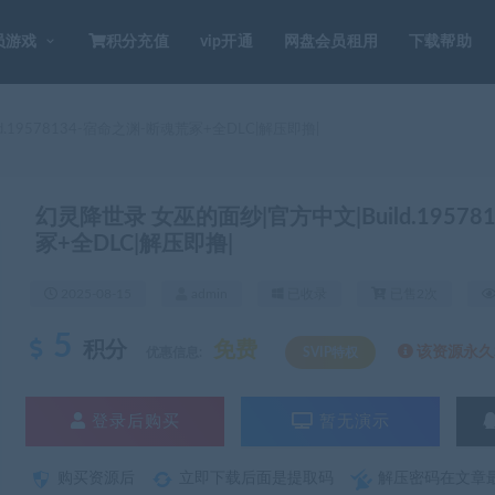
员游戏
积分充值
vip开通
网盘会员租用
下载帮助
.19578134-宿命之渊-断魂荒冢+全DLC|解压即撸|
幻灵降世录 女巫的面纱|官方中文|Build.1957
冢+全DLC|解压即撸|
2025-08-15
admin
已收录
已售2次
5
积分
免费
该资源永久S
优惠信息:
SVIP特权
登录后购买
暂无演示
购买资源后
立即下载后面是提取码
解压密码在文章