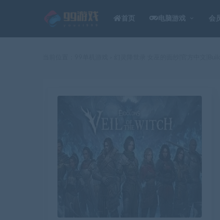
首页
电脑游戏
会
当前位置：
99单机游戏
幻灵降世录 女巫的面纱|官方中文|Build
>