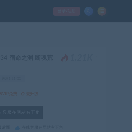
登录/注册
。
1.21K
8134-宿命之渊-断魂荒
关注1.21K次
VIP免费
去升级
客服在网站右下角
最后面
在线客服在网站右下角