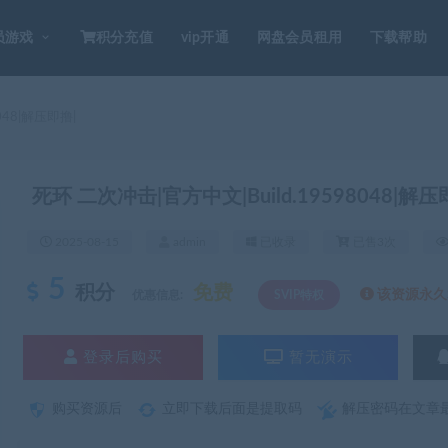
员游戏
积分充值
vip开通
网盘会员租用
下载帮助
048|解压即撸|
死环 二次冲击|官方中文|Build.19598048|解压
2025-08-15
admin
已收录
已售3次
5
积分
免费
该资源永久S
优惠信息:
SVIP特权
登录后购买
暂无演示
购买资源后
立即下载后面是提取码
解压密码在文章