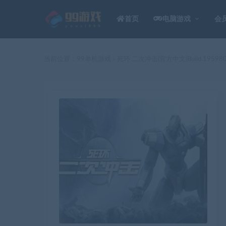
首页
电脑游戏
会
当前位置：
99单机游戏
死环 二次冲击|官方中文|Build.19598
>