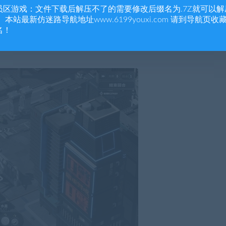
员区游戏：文件下载后解压不了的需要修改后缀名为.7Z就可以解
 本站最新仿迷路导航地址www.6199youxi.com 请到导航页收
名！