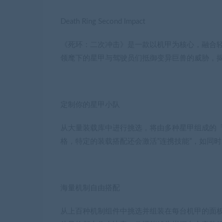
Death Ring Second Impact
《死环：二次冲击》是一款以机甲为核心，融合轻
领麾下的星甲与驾驶员们抵御变异巨兽的威胁，
定制你的星甲小队
从大量装载库中进行挑选，将由多种星甲组成的
格，特定的装载搭配还会激活”连携技能”，如同时装
海量机制自由搭配
从上百种机制组件中挑选并组装在每台机甲的面板