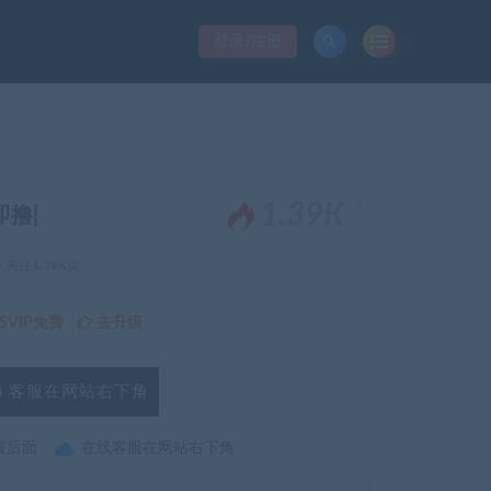
登录/注册
。
1.39K
即撸|
关注1.39K次
VIP免费
去升级
客服在网站右下角
最后面
在线客服在网站右下角