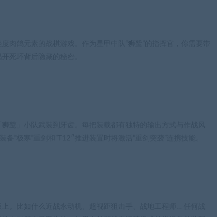
度肉鸽元素的战棋游戏。作为星甲中队“狮鹫”的指挥官，你需要带
揭开死环背后隐藏的秘密。
「狮鹫」小队武装到牙齿。每把装载都有独特的输出方式与作战风
备”极寒”重剑和”T12″推进装置时将激活”重剑突袭”连携技能。
上。比如什么近战永动机、超视距狙击手、战地工程师… 任何战