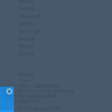
模拟经营
生存冒险
电脑单机游戏
策略游戏
老款安卓游戏
角色扮演
赛车竞技
音乐游戏
近期文章
博德之门3 豪华版|豪华中
×
文|V4.1.1.7398727+预购奖励+全
DLC+修改器|解压即撸|
2026-08-04
原子之心 豪华版|中字-国