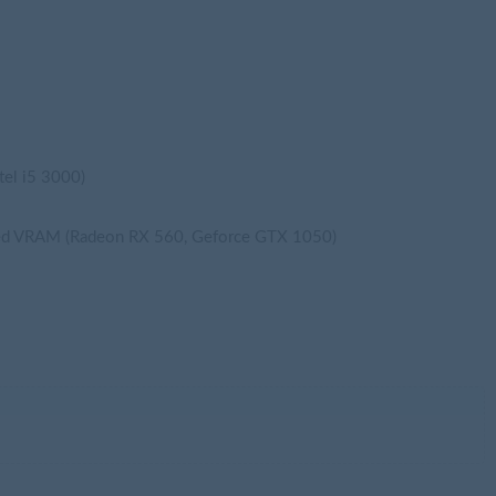
el i5 3000)
d VRAM (Radeon RX 560, Geforce GTX 1050)