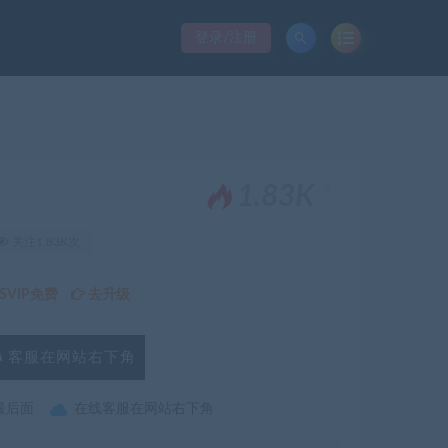
登录/注册
。
1.83K
关注1.83K次
VIP免费
去升级
客服在网站右下角
最后面
在线客服在网站右下角