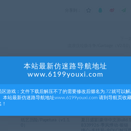
分享到：
下一
流浪汉垃圾斗争/Garbage（V2.0.0
本站最新仿迷路导航地址
www.6199youxi.com
员区游戏：文件下载后解压不了的需要修改后缀名为.7Z就可以解
 本站最新仿迷路导航地址www.6199youxi.com 请到导航页收
名！
纸艺历险/Papetura（v1.1.
夏日盛宴|豪华中文|Build.
0）
8339926-季风悸动-银链
缠心-多结局-全DLC|解压