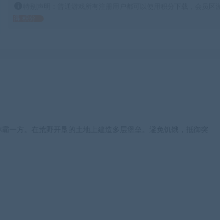
特别声明：普通游戏所有注册用户都可以使用积分下载，会员区游
得 积分
称霸一方。在荒野开垦的土地上建造多层堡垒。避免饥饿，抵御突