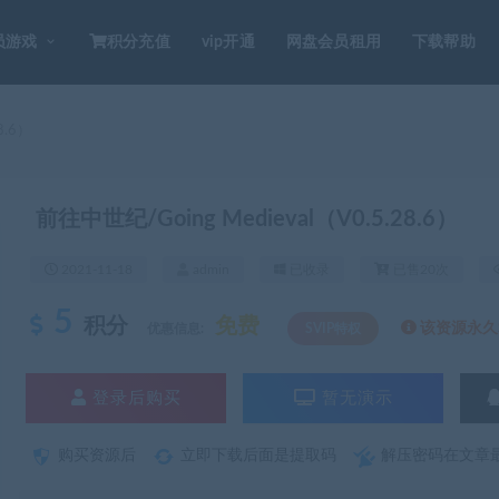
员游戏
积分充值
vip开通
网盘会员租用
下载帮助
8.6）
前往中世纪/Going Medieval（V0.5.28.6）
2021-11-18
admin
已收录
已售20次
5
积分
免费
该资源永久S
优惠信息:
SVIP特权
登录后购买
暂无演示
购买资源后
立即下载后面是提取码
解压密码在文章