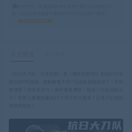
特别声明：普通游戏所有注册用户都可以使用积分下
载，会员区游戏需要开通网站VIP才可以免费下载哦！
如何获得 积分
正文概述
售后服务
《抗日大刀队：日军总部》是《德军总部3D》粉丝们不容
错过的FPS游戏。想射爆鬼子吗？玩这款游戏就对了！不用
换弹匣！没有后坐力！操作简单爽快！现在！扛起你的大
刀！在肾上腺素狂飙的27个关卡中大屠杀！让鬼子们统统
死啦死啦地！