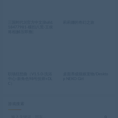
三国时代3|官方中文|Build.
莉莉娜的奇幻之旅
18477981-横扫八荒-王侯
将相|解压即撸|
职场狂想曲（V1.5.0-洗浴
桌面养成猫娘宠物/Deskto
中心-新角色98号技师+DL
p NEKO Girl
C）
游戏搜索