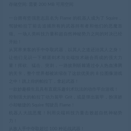
存储空间: 需要 200 MB 可用空间
一台拥有坚强意志且名为 Flame 的机器人成为了 Squire，
驾驶帕拉丁前去追捕所有的武器持有者和他们的恶魔首
领。一场人类科技力量和超自然神秘势力之间的对决已经
开始！
从冥界来客的手中夺取武器，以其人之道还治其人之身！
让他们见识一下精湛剑术与尖端技术融合而成的强大力
量！挥砍、猛击、突刺，一路披荆斩棘通过令人热血沸腾
的关卡，整个世界都被浓缩在了这款优美的 8 位图像游戏
之中！跳上你的帕拉丁，拿起武器！
一款妙趣横生且具有直观乐趣剑术玩法的动作平台游戏！
控制强大的帕拉丁动力装甲 Grit，或是弹出装甲，扮演娇
小却敏捷的 Squire 驾驶员 Flame！
机器人大战恶魔！利用尖端科技力量击败超自然神秘势
力！
从敌人手中夺取超过 100 种近战武器！