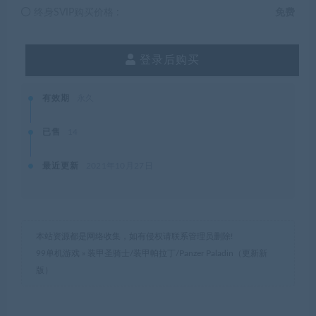
终身SVIP购买价格 :
免费
登录后购买
有效期
永久
已售
14
最近更新
2021年10月27日
本站资源都是网络收集，如有侵权请联系管理员删除!
99单机游戏
»
装甲圣骑士/装甲帕拉丁/Panzer Paladin（更新新
版）