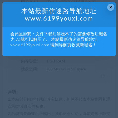
图形显卡: Nvidia GeForce 210 or higher
×
内存容量: 2 GB RAM
本站最新仿迷路导航地址
硬盘空间: 200 MB available space
www.6199youxi.com
最低配置
会员区游戏：文件下载后解压不了的需要修改后缀名
操作系统: Windows 7
为.7Z就可以解压了。 本站最新仿迷路导航地址
www.6199youxi.com 请到导航页收藏新域名！
处理器 : Intel Core 2 Duo
图形显卡: Intel HD Graphics 3000
内存容量: 1 GB RAM
硬盘空间: 200 MB available space
声明：
1.本站部分内容转载自其它媒体，但并不代表本站赞同其观
点和对其真实性负责。
2.若您需要商业运营或用于其他商业活动，请您购买正版授