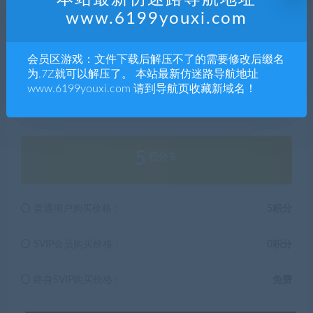
习，不存在任何商业目的与商业用途。
www.6199youxi.com
5.本站提供的所有资源仅供参考学习使用，版权归原著所
有，禁止下载本站资源参与任何商业和非法行为，请于24
会员区游戏：文件下载后解压不了的需要修改后缀名
小时之内删除!
为.7Z就可以解压了。 本站最新仿迷路导航地址
www.6199youxi.com 请到导航页收藏新域名！
解压码132985
5
积分
普通用户购买价格 :
5积分
SVIP会员购买价格 :
0积分
终身SVIP购买价格 :
免费