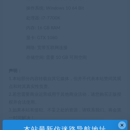
操作系统: Windows 10 64 Bit
处理器: i7-7700K
内存: 16 GB RAM
显卡: GTX 1080
网络: 宽带互联网连接
存储空间: 需要 10 GB 可用空间
声明：
1.本站部分内容转载自其它媒体，但并不代表本站赞同其观
点和对其真实性负责。
2.若您需要商业运营或用于其他商业活动，请您购买正版授
权并合法使用。
3.如果本站有侵犯、不妥之处的资源，请联系我们。将会第
一时间解决！
×
4.本站部分内容均由互联网收集整理，仅供大家参考、学
本站最新仿迷路导航地址